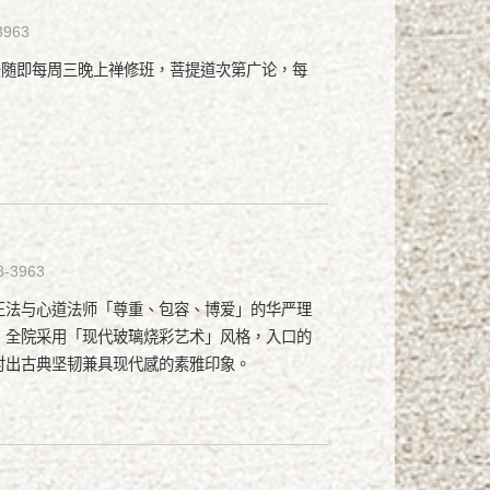
3963
後随即每周三晚上禅修班，菩提道次第广论，每
8-3963
正法与心道法师「尊重、包容、博爱」的华严理
，全院采用「现代玻璃烧彩艺术」风格，入口的
衬出古典坚韧兼具现代感的素雅印象。