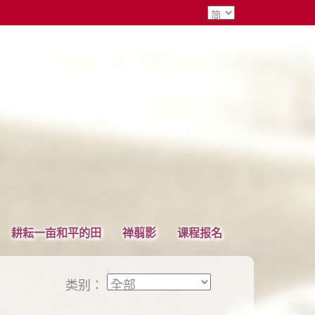
耕耘一亩和平的田
禅翦影
课程报名
类别：