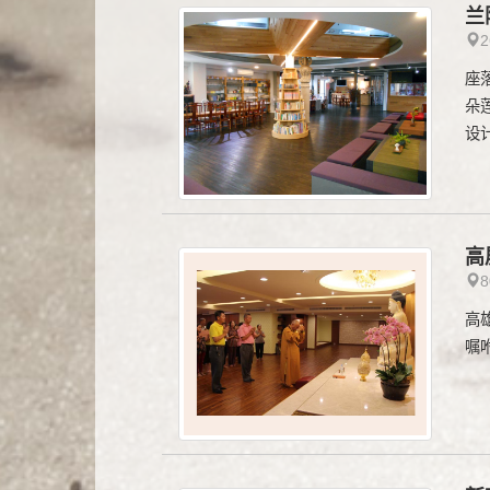
兰
座
朵
设
高
高
嘱