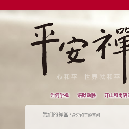
为何学禅
语默动静
开山和尚语
我们的禅堂
/
身旁的宁静空间