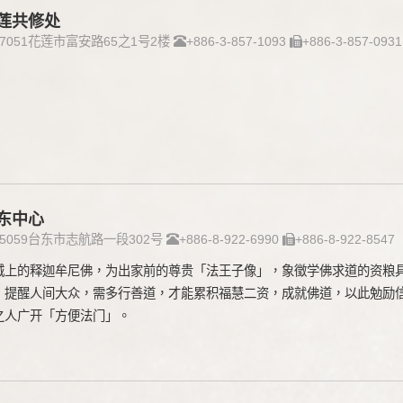
莲共修处
97051花莲市富安路65之1号2楼
+886-3-857-1093
+886-3-857-0931
东中心
95059台东市志航路一段302号
+886-8-922-6990
+886-8-922-8547
城上的释迦牟尼佛，为出家前的尊贵「法王子像」，象徵学佛求道的资粮
，提醒人间大众，需多行善道，才能累积福慧二资，成就佛道，以此勉励
之人广开「方便法门」。