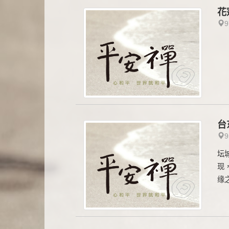
花
台
坛
现
缘