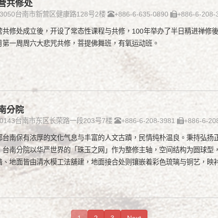
营共修处
73050台南市新营区健康路128号2楼
+886-6-635-0890
+886-6-208-
营共修处成立後，开设了常态性课程与共修，100年举办了半日精进禅修
月第一周周六大悲咒共修，菩提佛舞班，有氧运动班。
南分院
70143台南市东区长荣路一段203号7楼
+886-6-208-3981
+886-6-20
都台南保有浓厚的文化气息与丰富的人文古蹟，民情纯朴温良。秉持弘扬
，台南分院以华严世界的「珠玉之网」作为整修主轴，空间结构为圆球型
墙、地面皆由清水模工法舖建，地面接合处则镶嵌着彩色琉璃与铜艺，映
1
2
3
Next