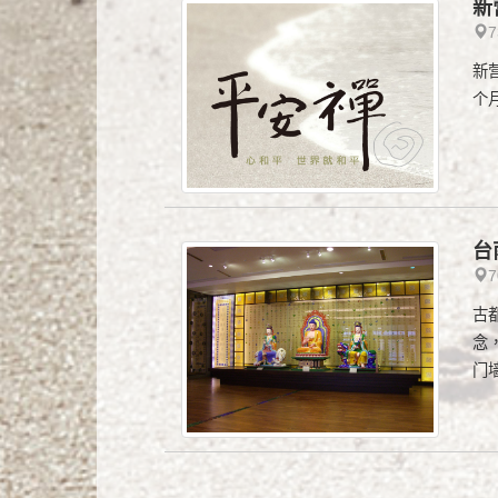
新
新
个
台
古
念
门