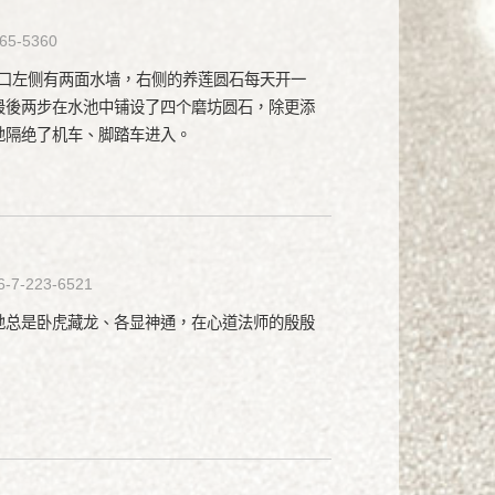
65-5360
入口左侧有两面水墙，右侧的养莲圆石每天开一
最後两步在水池中铺设了四个磨坊圆石，除更添
地隔绝了机车、脚踏车进入。
6-7-223-6521
地总是卧虎藏龙、各显神通，在心道法师的殷殷