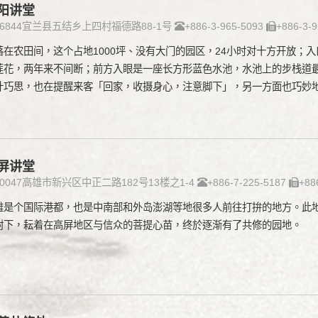
阳讲堂
26844宜兰县五结乡上四村福德路88-1号
+886-3-965-5093
+886-3-9
落在农田间，这个占地1000坪、没有大门的园区，24小时对十方开放；
莲花，两年来不间断；前方入眼是一座长方形蓝色水池，水池上的步栈道
计巧思，也在提醒来客「回家，收摄身心，注意脚下」，另一方面也巧妙
屏讲堂
80047高雄市新兴区中正二路182号13楼之1-4
+886-7-225-5187
+88
雄是个国际港都，也是中南部和外岛澎湖等地很多人前往打拚的地方。此
咐下，耘着在高屏地区与信众的菩提心苗，终於逐渐有了共修的园地。