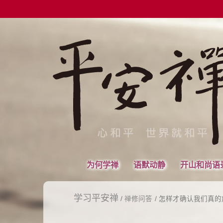
为何学禅
语默动静
开山和尚语
学习平安禅
/
禅修问答
/ 怎样才确认我们真