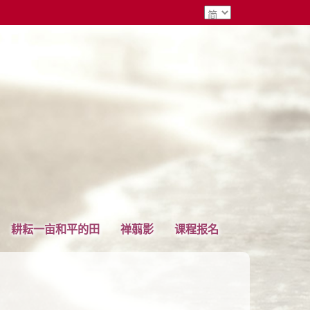
耕耘一亩和平的田
禅翦影
课程报名