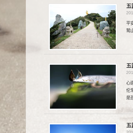
五
20
平
鹫
五
20
心
伦
是
五
20