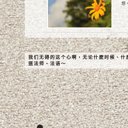
想
我们无碍的这个心啊，无论什麽时候、什
道法师‧法语～