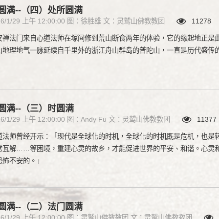
圆满--（四）处所圆满
16/1/29 上午 12:00:00 图：徐胜雄 文：灵鹫山佛教教团
11278
安禅法门来自心道法师在塚间修到荒山断食两年的体验，它的缘起地正是
山地理地气一脉延续自千里外的浙江舟山群岛的普陀山，一直是历代盛传
圆满--（三）时圆满
16/1/29 上午 12:00:00 图：Andy Fu 文：灵鹫山佛教教团
11377
道法师曾经开示：「现代是全球化的时机，全球化的时机既是危机，也是
常瓦解……等困境，重建心灵的故乡，才能促进世界的平安、和谐。心灵
恐怖不安的。」
圆满--（二）法门圆满
16/1/29 上午 12:00:00 图：灵鹫山佛教教团 文：灵鹫山佛教教团
1