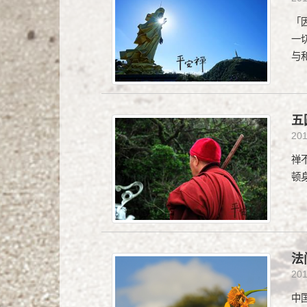
「
一
与
五
20
禅
顿
法
20
中