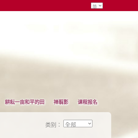
耕耘一亩和平的田
禅翦影
课程报名
类别：