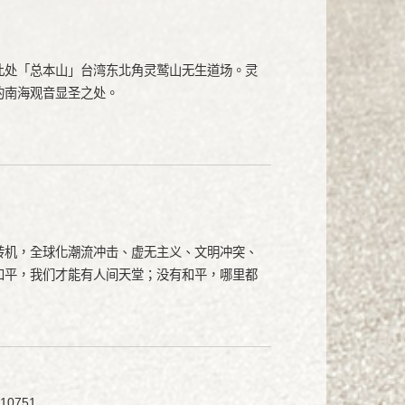
此处「总本山」台湾东北角灵鹫山无生道场。灵
的南海观音显圣之处。
转机，全球化潮流冲击、虚无主义、文明冲突、
和平，我们才能有人间天堂；没有和平，哪里都
0751