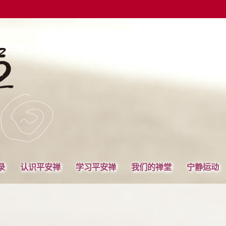
录
认识平安禅
学习平安禅
我们的禅堂
宁静运动