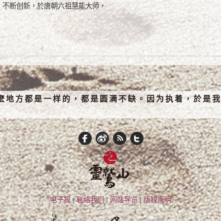
，不断创新，於唐朝六祖慧能大师，
麽地方都是一样的，都是圆满不缺。因为执着，於是我
电子报
|
联络我们
|
网站导览
|
版权声明