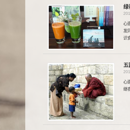
绿
20
心
发
识
五
20
心
继