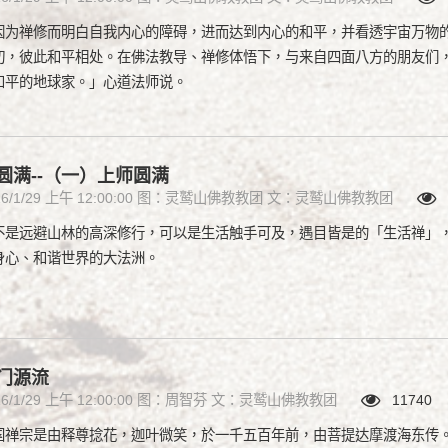
因为禅修而明白自我内心的障碍，进而达到内心的和平，并看透宇宙万物
切，彼此和平相处。在佛法教导、禅修体悟下，与来自四面八方的朋友们
和平的地球家。」心道法师说。
圆满--（一）上师圆满
16/1/29 上午 12:00:00 图：灵鹫山佛教教团 文：灵鹫山佛教教团
1
不是远避山林的高深修行，可以是生活触手可及，遇目皆是的「生活禅」
身心、和谐世界的大法洲。
门源流
16/1/29 上午 12:00:00 图：周智芬 文：灵鹫山佛教教团
11740
国禅宗是由释尊捻花，迦叶微笑，於一千五百年前，由菩提达摩渡海东传