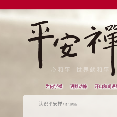
为何学禅
语默动静
开山和尚语
认识平安禅
/
法门殊胜