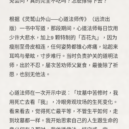
免会问，真的完全不吃吗？怎麽撑得下去？
根据《灵鹫山外山──心道法师传》（远流出
版）一书中写道，那段期间，心道法师每日饮用
少许大悲水，加上9 颗特制的「百花丸」，因为
瘦削至骨皮相连，任何姿势都锥心疼痛，站起来
耳鸣与晕眩，寸步难行。当时负责护关的道明法
师，出於不忍，屡次苦劝师父复食，最後除了祈
愿，也别无他法。
心道法师在一次开示中说︰「坟墓中苦修时，我
用死亡去看『我』，冷眼旁观坟场的生死变化。
看来看去，觉得死亡最平等，不管生平如何，走
到坟墓都一样。我开始思索自己的人生跟生命的