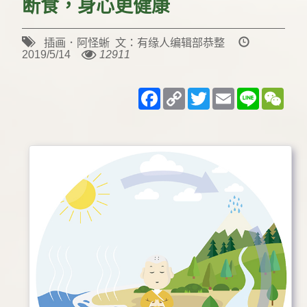
断食，身心更健康
插画．阿怪蜥 文：有缘人编辑部恭整
2019/5/14
12911
Facebook
Copy
Twitter
Email
Line
WeC
Link