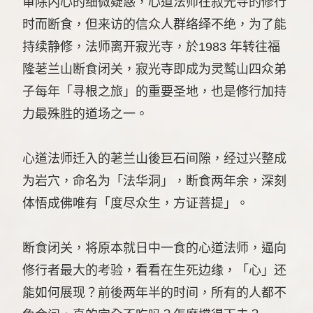
审除内心的细微疑惑，心道法师在寂光寺的修行
时而断食，但来访的信众人群络绎不绝，为了能
持续静修，法师离开寂光寺，於1983 年转往福
隆荖兰山断食闭关，寂光寺即成为灵鹫山四众弟
子每年「寻根之旅」的重要圣地，也是修行加持
力最殊胜的道场之一。
心道法师迁入的荖兰山後巨石间隙，经过兴整成
为岩穴，命名为「法华洞」，断食两年余，深刻
体悟成佛唯有「度尽众生，方证菩提」。
断食闭关，将原本就日中一食的心道法师，逼向
修行者最大的考验，看看在生死边缘，「心」还
能如何展现？前後两年半的时间，所有的人都不