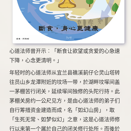
心道法师曾开示︰「断食让欲望或贪爱的心急速
下降，心念更清明。」
年轻时的心道法师从宜兰县礁溪莿仔仑灵山塔转
往员山乡龙潭附近的坟场一带，於湖畔坟塚间盖
一茅棚苦行闭关，延续塚间独修的头陀行持。此
茅棚关房约一公尺见方，是由心道法师的弟子们
自行筹措资金建造而成，名「如幻山房」，取
「生死无常、如梦似幻」之意，这是心道法师修
行以来第一个属於自己的闭关修行处所。而後於