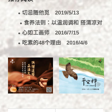
切忌随他觅
2019/5/13
●
食养法则：以温润调和 搭清凉对
●
消
2017/4/7
心如工画师
2016/7/15
●
吃素的48个理由
2016/4/6
●