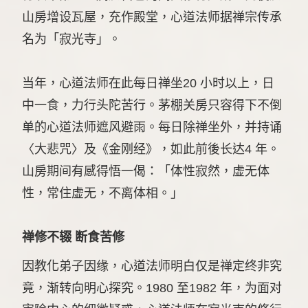
山房增设瓦屋，充作殿堂，心道法师据禅宗传承
名为「寂光寺」。
当年，心道法师在此每日禅坐20 小时以上，日
中一食，力行头陀苦行。茅棚关房只容得下不倒
单的心道法师遮风避雨。每日除禅坐外，并持诵
〈大悲咒〉及《金刚经》，如此前後长达4 年。
山房期间有感得悟一偈：「体性寂然，虚无体
性，常住虚无，不离体相。」
禅修不辍 断食苦修
因教化弟子因缘，心道法师明白仅是禅定终非究
竟，渐转向明心探究。1980 至1982 年，为面对