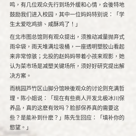
鸣，有几位观众先行到场外缓和心情，会後特地
鼓励我们进入校园，其中一位妈妈特别说：「学
生太爱吃鸡排、咸酥鸡了！」
在北市图总馆则有观众提出，须推动减量抛弃式
雨伞袋，雨天堆满垃圾桶，一座透明塑胶山看起
来非常惊骇；北投的赵妈妈带着小孩来观影，她
认为菜市场是减塑关键场所，须好好研究提出解
决方案。
而桃园芦竹区山脚分馆映後观众的讨论则充满哲
理。陈小姐说：「现在有些商人开发北极冰川保
养品，真的这麽有效吗？脸部保养真的需要这
些？是能补到什麽？」陈先生回应：「填补你的
慾望。」