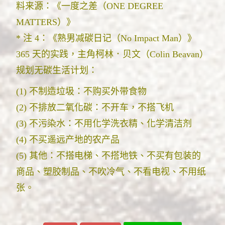
料来源：《一度之差（ONE DEGREE
MATTERS）》
* 注 4：《熟男减碳日记（No Impact Man）》
365 天的实践，主角柯林．贝文（Colin Beavan）
规划无碳生活计划：
(1) 不制造垃圾：不购买外带食物
(2) 不排放二氧化碳：不开车，不搭飞机
(3) 不污染水：不用化学洗衣精、化学清洁剂
(4) 不买遥远产地的农产品
(5) 其他：不搭电梯、不搭地铁、不买有包装的
商品、塑胶制品、不吹冷气、不看电视、不用纸
张。