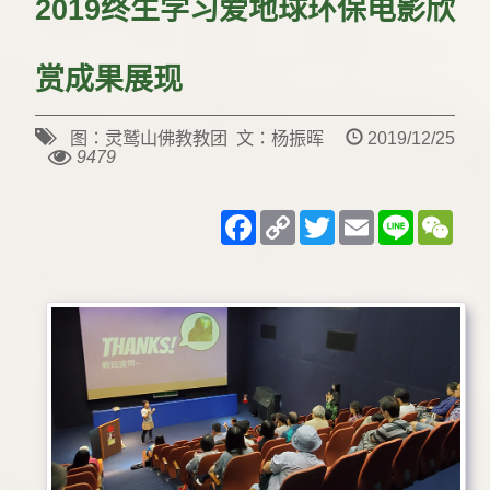
2019终生学习爱地球环保电影欣
赏成果展现
图：灵鹫山佛教教团 文：杨振晖
2019/12/25
9479
Facebook
Copy
Twitter
Email
Line
WeC
Link