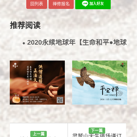
回列表
禅修报名
推荐阅读
2020永续地球年【生命和平●地球
●
永续】环保电影活动
2019/4/23
下一篇
上一篇
灵鹫山无生道场谨订