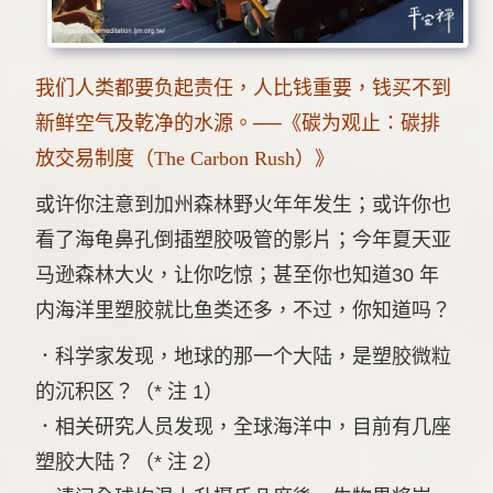
我们人类都要负起责任，人比钱重要，钱买不到
新鲜空气及乾净的水源。──《碳为观止：碳排
放交易制度（The Carbon Rush）》
或许你注意到加州森林野火年年发生；或许你也
看了海龟鼻孔倒插塑胶吸管的影片；今年夏天亚
马逊森林大火，让你吃惊；甚至你也知道30 年
内海洋里塑胶就比鱼类还多，不过，你知道吗？
．科学家发现，地球的那一个大陆，是塑胶微粒
的沉积区？（* 注 1）
．相关研究人员发现，全球海洋中，目前有几座
塑胶大陆？（* 注 2）