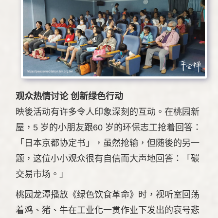
观众热情讨论 创新绿色行动
映後活动有许多令人印象深刻的互动。在桃园新
屋，5 岁的小朋友跟60 岁的环保志工抢着回答：
「日本京都协定书」，虽然抢输，但随後的另一
题，这位小小观众很有自信而大声地回答：「碳
交易市场。」
桃园龙潭播放《绿色饮食革命》时，视听室回荡
着鸡、猪、牛在工业化一贯作业下发出的哀号悲