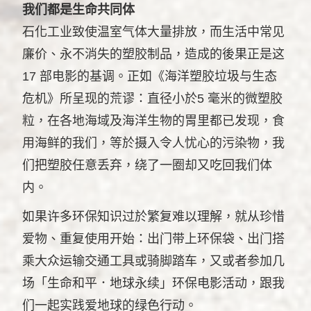
我们都是生命共同体
石化工业致使温室气体大量排放，而生活中常见
廉价、永不消失的塑胶制品，造成的後果正是这
17 部电影的基调。正如《海洋塑胶垃圾与生态
危机》所呈现的荒谬：直径小於5 毫米的微塑胶
粒，在各地海域及海洋生物的胃里都已发现，食
用海鲜的我们，等於摄入令人忧心的污染物，我
们把塑胶任意丢弃，绕了一圈却又吃回我们体
内。
如果许多环保知识过於繁复难以理解，就从珍惜
爱物、重复使用开始：出门带上环保袋、出门搭
乘大众运输交通工具或骑脚踏车，又或者参加几
场「生命和平．地球永续」环保电影活动，跟我
们一起实践爱地球的绿色行动。