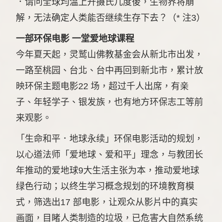
．请问全球均温上升摄氏几度後，生物界将崩
解，无法确定人类能否继续生存下去？（* 注3）
一部环保电影 一堂爱地球课程
今年夏天起，灵鹫山佛教基金会从新北市出发，
一路至桃园、台北、台中再回到新北市，累计放
映环保主题电影22 场，超过千人出席，有亲
子、年轻学子、银发族，也有地方环保志工等前
来观影。
「生命和平．地球永续」环保电影活动的规划，
以心道法师「爱地球、爱和平」理念，与教团长
年推动的爱地球9大生活主张为本，推动爱地球
绿色行动；以终生学习概念规划的环境教育模
式，筛选出17 部电影，让观众从影片中的真实
画面，目睹人类制造的垃圾，已危害大自然系统