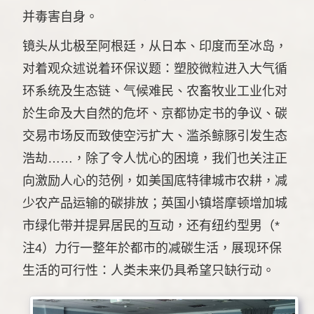
并毒害自身。
镜头从北极至阿根廷，从日本、印度而至冰岛，
对着观众述说着环保议题：塑胶微粒进入大气循
环系统及生态链、气候难民、农畜牧业工业化对
於生命及大自然的危坏、京都协定书的争议、碳
交易市场反而致使空污扩大、滥杀鲸豚引发生态
浩劫……，除了令人忧心的困境，我们也关注正
向激励人心的范例，如美国底特律城市农耕，减
少农产品运输的碳排放；英国小镇塔摩顿增加城
市绿化带并提昇居民的互动，还有纽约型男（*
注4）力行一整年於都市的减碳生活，展现环保
生活的可行性：人类未来仍具希望只缺行动。