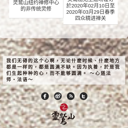
灵鹫山纽约禅修中心
於2020年02月10日至
的非传统灵修
2020年03月29日春季
四众精进禅关
我们无碍的这个心啊，无论什麽时候、什麽地方
都是一样的，都是圆满不缺。因为执着，於是我
们生起种种的心，而不能够圆满。 ～心道法
师‧法语～