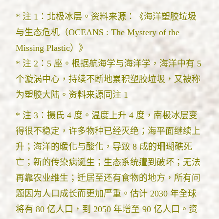
* 注 1：北极冰层。资料来源：《海洋塑胶垃圾
与生态危机（OCEANS : The Mystery of the
Missing Plastic）》
* 注 2：5 座。根据航海学与海洋学，海洋中有 5
个漩涡中心，持续不断地累积塑胶垃圾，又被称
为塑胶大陆。资料来源同注 1
* 注 3：摄氏 4 度。温度上升 4 度，南极冰层变
得很不稳定，许多物种已经灭绝；海平面继续上
升；海洋的暖化与酸化，导致 8 成的珊瑚礁死
亡；新的传染病诞生；生态系统遭到破坏；无法
再靠农业维生；迁居至还有食物的地方，所有问
题因为人口成长而更加严重。估计 2030 年全球
将有 80 亿人口，到 2050 年增至 90 亿人口。资