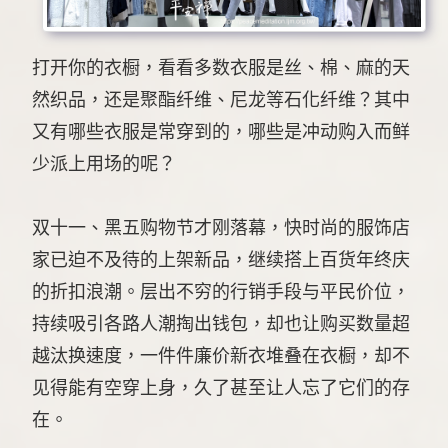
打开你的衣橱，看看多数衣服是丝、棉、麻的天
然织品，还是聚酯纤维、尼龙等石化纤维？其中
又有哪些衣服是常穿到的，哪些是冲动购入而鲜
少派上用场的呢？
双十一、黑五购物节才刚落幕，快时尚的服饰店
家已迫不及待的上架新品，继续搭上百货年终庆
的折扣浪潮。层出不穷的行销手段与平民价位，
持续吸引各路人潮掏出钱包，却也让购买数量超
越汰换速度，一件件廉价新衣堆叠在衣橱，却不
见得能有空穿上身，久了甚至让人忘了它们的存
在。