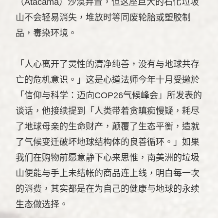
（Atacama）沙漠弃置，但这座巨大的石化垃圾
山不会轻易消失，堆放时等同废轮胎或塑胶制
品，毒染环境。
「人心离开了灵性的清净纯善，没有与地球共存
亡的危机意识。」这是心道法师今年十月受邀於
「信仰与科学：迈向COP26气候峰会」所发表的
谈话，他接续提到「人类带着贪瞋痴慢疑，耗尽
了地球母亲的生命财产，颠覆了生态平衡，造就
了气候变迁破坏地球结构体的良善循环。」如果
我们在购物前愿意静下心来思惟，南美洲的垃圾
山便能与手上未结帐的商品连上线，明白每一次
的消费，其实都是在为自己的健康与地球的永续
生态做选择。