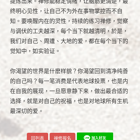
提炼出来。禅修能稳定情绪，让脑筋更清楚，最
终明心见性，让自己不为外在事物掌控而不自
知。要唤醒内在的灵性，持续的练习禅修，觉察
与调伏的工夫越深，每个当下就越清明，於是，
我们对自己、周遭、大地的爱，都在每个当下的
觉知中，如实验证。
你渴望的世界是什麽样貌？你渴望回到清净纯善
的自己吗？每一笔消费是代表地球投票，也是内
在自我的展现，一旦愿意静下来，做出最合适的
选择，就是对自己的祝福，也是对地球所有生机
最深切的爱。
回列表
禅修报名