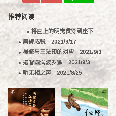
推荐阅读
将座上的明觉贯穿到座下
●
2021/11/22
磨砖成镜
2021/9/17
●
禅修与三法印的对应
2021/9/3
●
遍智圆满波罗蜜
2021/9/3
●
听无相之声
2021/8/25
●