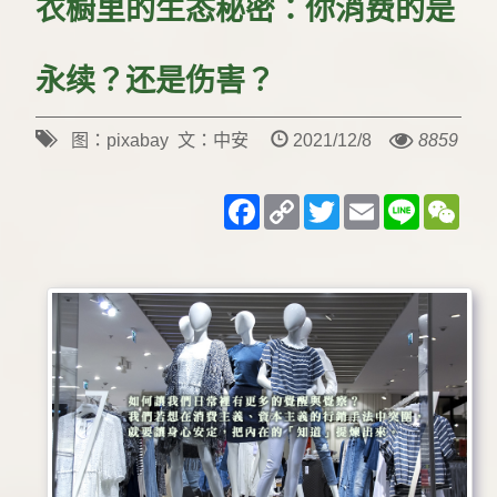
衣橱里的生态秘密：你消费的是
永续？还是伤害？
图：pixabay 文：中安
2021/12/8
8859
Facebook
Copy
Twitter
Email
Line
WeC
Link