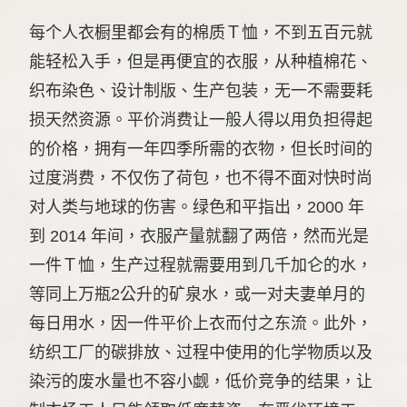
每个人衣橱里都会有的棉质Ｔ恤，不到五百元就
能轻松入手，但是再便宜的衣服，从种植棉花、
织布染色、设计制版、生产包装，无一不需要耗
损天然资源。平价消费让一般人得以用负担得起
的价格，拥有一年四季所需的衣物，但长时间的
过度消费，不仅伤了荷包，也不得不面对快时尚
对人类与地球的伤害。绿色和平指出，2000 年
到 2014 年间，衣服产量就翻了两倍，然而光是
一件Ｔ恤，生产过程就需要用到几千加仑的水，
等同上万瓶2公升的矿泉水，或一对夫妻单月的
每日用水，因一件平价上衣而付之东流。此外，
纺织工厂的碳排放、过程中使用的化学物质以及
染污的废水量也不容小觑，低价竞争的结果，让