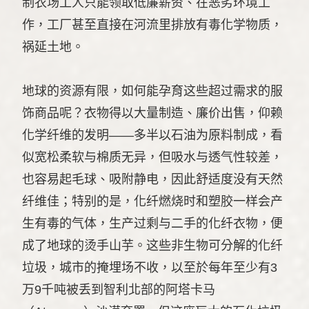
制衣场工人只能领取低廉薪资、在恶劣环境工
作，工厂甚至直接在河流里排放有毒化学物质，
祸延土地。
地球的资源有限，如何能孕育这些超过需求的服
饰商品呢？衣物得以大量制造、廉价出售，仰赖
化学纤维的发明——多半以石油为原料制成，看
似宽松柔软与棉质无异，但吸水与透气性较差，
也容易起毛球、吸附静电，因此舒适度没有天然
纤维佳；特别的是，化纤燃烧时和塑胶一样会产
生有毒的气体，生产过剩与二手的化纤衣物，便
成了地球的烫手山芋。这些非生物可分解的化纤
垃圾，城市的掩埋场不收，以至於每年至少有3
万9千吨被丢到智利北部的阿塔卡马