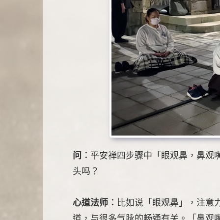
问︰
平安禅四步骤中「眼观鼻，鼻观
头吗？
心道法师︰
比如说「眼观鼻」，注意
道，与很多气脉的畅通有关。「鼻观