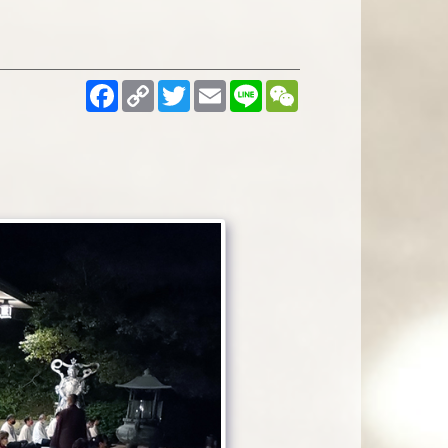
Facebook
Copy
Twitter
Email
Line
WeChat
Link