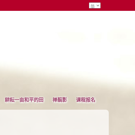
耕耘一亩和平的田
禅翦影
课程报名