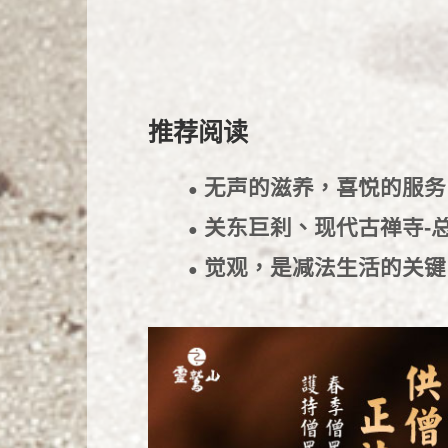
推荐阅读
无声的滋养，喜悦的服
●
关东巨刹、现代古禅寺
●
觉观，是减法生活的关
●