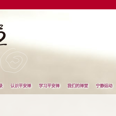
录
认识平安禅
学习平安禅
我们的禅堂
宁静运动