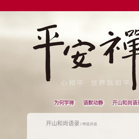
为何学禅
语默动静
开山和尚语
开山和尚语录
/
师徒对话