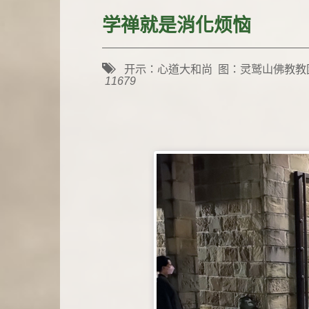
学禅就是消化烦恼
开示：心道大和尚 图：灵鹫山佛教
11679