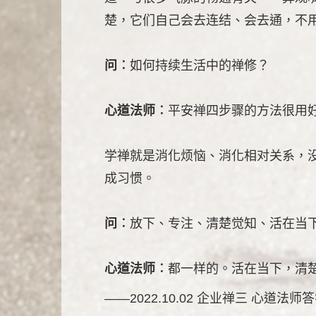
楚，它们自己会去连结、会去通，不
问︰
如何持续生活中的禅修？
心道法师︰
平安禅四步骤的方法很用
学禅就是消化烦恼、消化相对关系，
成习惯。
问︰
放下、专注、清楚觉知、活在当
心道法师︰
都一样的。活在当下，清
——2022.10.02 企业禅三 心道法