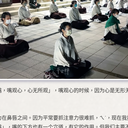
嘴，嘴观心，心无所观」，嘴观心的时候，因为心是无形
力在鼻唇之间。因为平常要抓注意力很难抓，ㄟˊ，现在我
嘴」，嘴的下方也有一个穴道，有它的作用。但我们主要