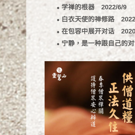
学禅的根器
2022/6/9
●
白衣天使的禅修路
2022
●
在包容中展开对话
2020
●
宁静，是一种跟自己的
●