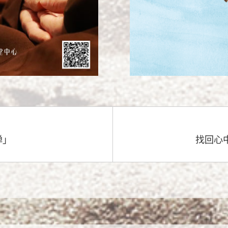
禅」
找回心