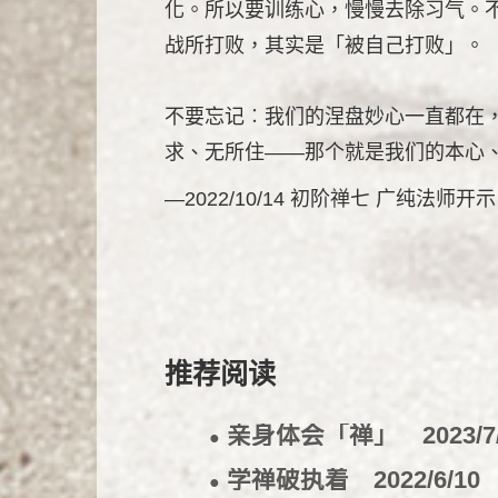
化。所以要训练心，慢慢去除习气。
战所打败，其实是「被自己打败」。
不要忘记︰我们的涅盘妙心一直都在
求、无所住——那个就是我们的本心
—2022/10/14 初阶禅七 广纯法师开示
推荐阅读
亲身体会「禅」
2023/7
●
学禅破执着
2022/6/10
●