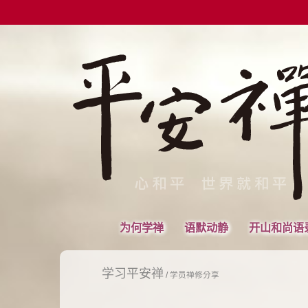
为何学禅
语默动静
开山和尚语
学习平安禅
/
学员禅修分享