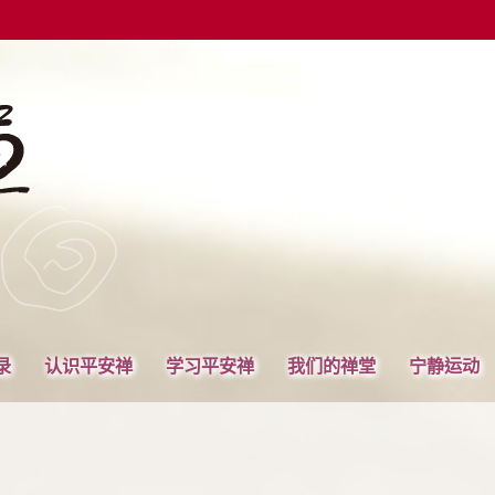
录
认识平安禅
学习平安禅
我们的禅堂
宁静运动