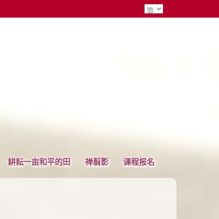
耕耘一亩和平的田
禅翦影
课程报名