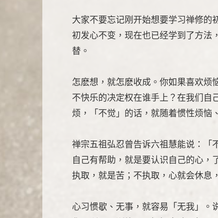
大家不要忘记刚开始想要学习禅修的
初发心不变，现在也已经学到了方法
替。
怎麽想，就怎麽收成。你如果喜欢烦
不快乐的决定权在谁手上？在我们自
烦，「不觉」的话，就随着惯性烦恼
禅宗五祖弘忍曾告诉六祖慧能说：「
自己有帮助，就是要认识自己的心，
执取，就是苦；不执取，心就会休息
心习惯歇、无事，就容易「无我」。