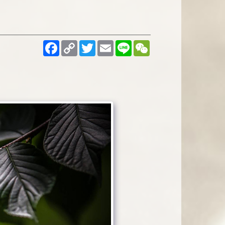
Facebook
Copy
Twitter
Email
Line
WeChat
Link