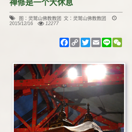
禅修是一个大休息
图：灵鹫山佛教教团 文：灵鹫山佛教教团
2015/12/16
12277
Facebook
Copy
Twitter
Email
Line
WeC
Link