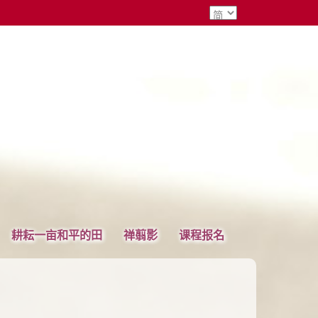
耕耘一亩和平的田
禅翦影
课程报名