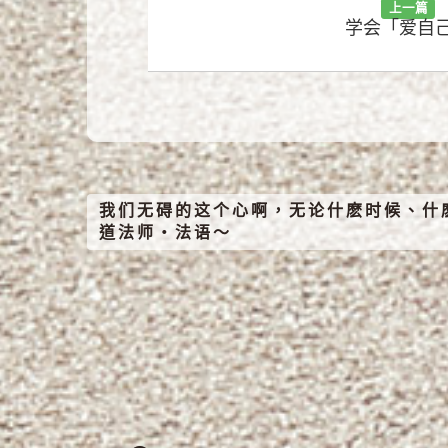
上一篇
学会「爱自
我们无碍的这个心啊，无论什麽时候、什
道法师‧法语～