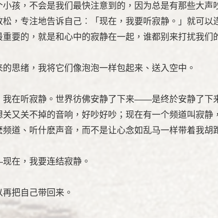
个小孩，不会是我们最快注意到的，因为总是有那些大声
放松，专注地告诉自己︰「现在，我要听寂静。」就可以
最重要的，就是和心中的寂静在一起，谁都别来打扰我们
来的思绪，我将它们像泡泡一样包起来、送入空中。
，我在听寂静。世界彷佛安静了下来——是终於安静了下
想关又关不掉的音响，好吵好吵；现在有一个频道叫寂静
麽频道、听什麽声音，而不是让心念如乱马一样带着我胡
—现在，我要连结寂静。
以再把自己带回来。