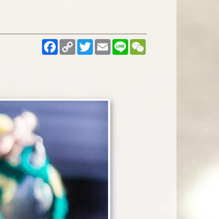
Facebook
Copy
Twitter
Email
Line
WeChat
Link