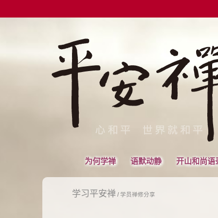
为何学禅
语默动静
开山和尚语
学习平安禅
/
学员禅修分享