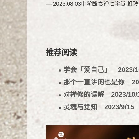
— 2023.08.03中阶断食禅七学员 虹
推荐阅读
学会「爱自己」
2023/1
●
那个一直讲的也是你
20
●
对禅修的误解
2023/10/
●
灵魂与觉知
2023/9/15
●