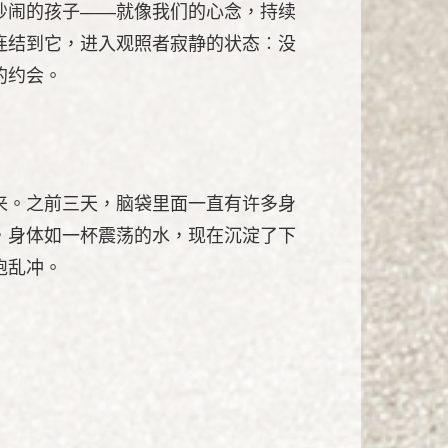
吵闹的孩子——就像我们的心念，持续
连结到它，进入观照者寂静的状态︰没
的约会。
来。之前三天，脑袋里面一直有许多身
，身体如一杯震荡的水，现在沉淀了下
跑乱冲。