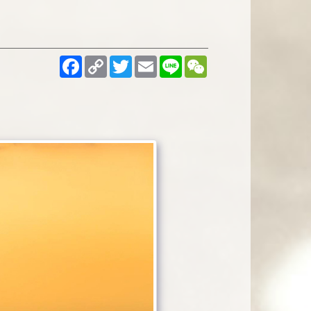
Facebook
Copy
Twitter
Email
Line
WeChat
Link