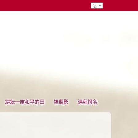
耕耘一亩和平的田
禅翦影
课程报名