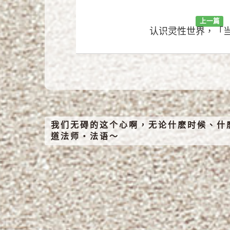
上一篇
认识灵性世界，「
我们无碍的这个心啊，无论什麽时候、什
道法师‧法语～