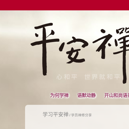
为何学禅
语默动静
开山和尚语
学习平安禅
/
学员禅修分享