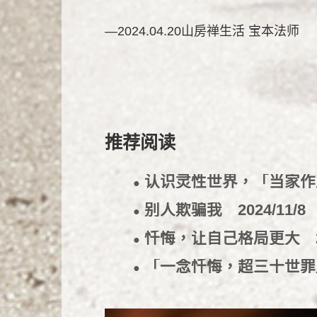
—2024.04.20山房禅生活 宝本法师
推荐阅读
认识灵性世界，「当家
●
别人欺骗我
2024/11/8
●
忏悔，让自己格局更大
●
「一念忏悔，超三十世
●