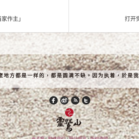
当家作主」
打开
麽地方都是一样的，都是圆满不缺。因为执着，於是我
电子报
|
联络我们
|
网站导览
|
版权声明