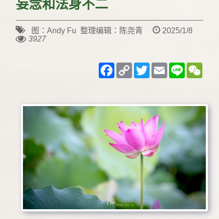
妄念和法身不二
图：Andy Fu 整理编辑：陈尧青
2025/1/8
3927
Facebook
Copy
Twitter
Email
Line
WeC
Link