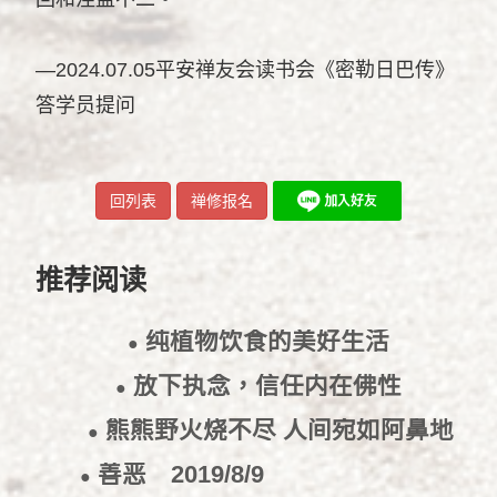
—2024.07.05平安禅友会读书会《密勒日巴传》
答学员提问
回列表
禅修报名
推荐阅读
纯植物饮食的美好生活
●
2021/9/24
放下执念，信任内在佛性
●
2021/3/3
熊熊野火烧不尽 人间宛如阿鼻地
●
狱
2020/1/6
善恶
2019/8/9
●