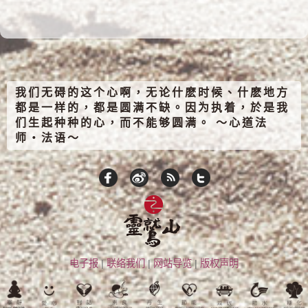
我们无碍的这个心啊，无论什麽时候、什麽地方
都是一样的，都是圆满不缺。因为执着，於是我
们生起种种的心，而不能够圆满。 ～心道法
师‧法语～
电子报
|
联络我们
|
网站导览
|
版权声明