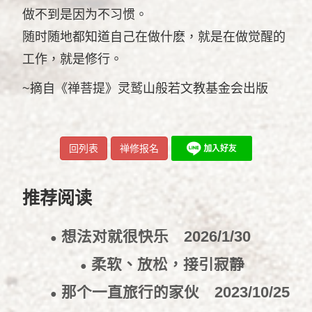
做不到是因为不习惯。
随时随地都知道自己在做什麽，就是在做觉醒的
工作，就是修行。
~摘自《禅菩提》灵鹫山般若文教基金会出版
回列表
禅修报名
推荐阅读
想法对就很快乐
2026/1/30
●
柔软、放松，接引寂静
●
2026/1/27
那个一直旅行的家伙
2023/10/25
●