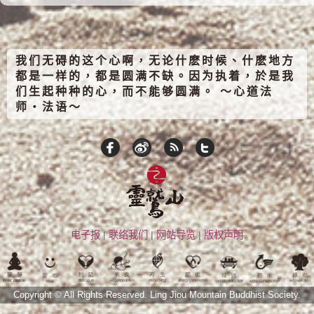
我们无碍的这个心啊，无论什麽时候、什麽地方
都是一样的，都是圆满不缺。因为执着，於是我
们生起种种的心，而不能够圆满。 ～心道法
师‧法语～
电子报
|
联络我们
|
网站导览
|
版权声明
Copyright © All Rights Reserved.
Ling Jiou Mountain Buddhist Society.