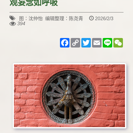
观妄念如呼吸
图：沈仲怡 编辑整理：陈尧青
2026/2/3
394
Facebook
Copy
Twitter
Email
Line
WeC
Link