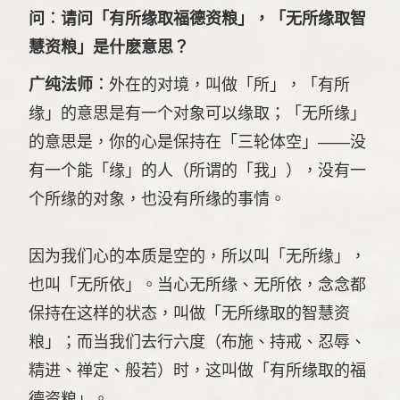
问︰请问「有所缘取福德资粮」，「无所缘取智
慧资粮」是什麽意思？
广纯法师︰
外在的对境，叫做「所」，「有所
缘」的意思是有一个对象可以缘取；「无所缘」
的意思是，你的心是保持在「三轮体空」——没
有一个能「缘」的人（所谓的「我」），没有一
个所缘的对象，也没有所缘的事情。
因为我们心的本质是空的，所以叫「无所缘」，
也叫「无所依」。当心无所缘、无所依，念念都
保持在这样的状态，叫做「无所缘取的智慧资
粮」；而当我们去行六度（布施、持戒、忍辱、
精进、禅定、般若）时，这叫做「有所缘取的福
德资粮」。