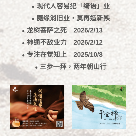
现代人容易犯「绮语」业
●
2026/4/17
随缘消旧业，莫再造新殃
●
2026/3/23
龙树菩萨之死
2026/2/13
●
神通不敌业力
2026/2/12
●
专注在觉知上
2025/10/8
●
三步一拜，两年朝山行
●
2019/5/10