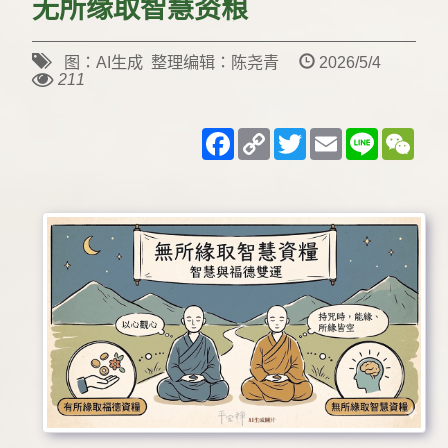
无所缘取智慧资粮
图：AI生成 整理编辑：陈尧青
2026/5/4
211
Facebook
Copy
Twitter
Email
Line
WeC
Link