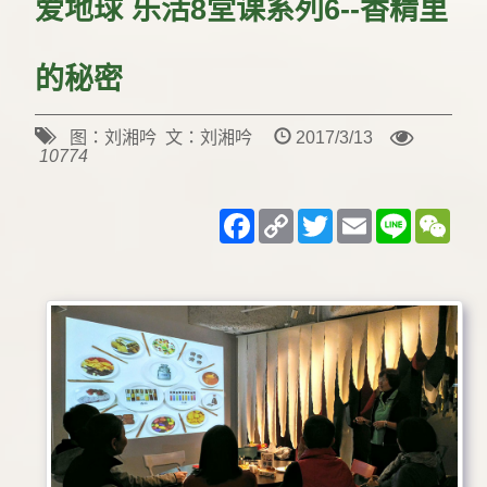
爱地球 乐活8堂课系列6--香精里
的秘密
图：刘湘吟 文：刘湘吟
2017/3/13
10774
Facebook
Copy
Twitter
Email
Line
WeC
Link