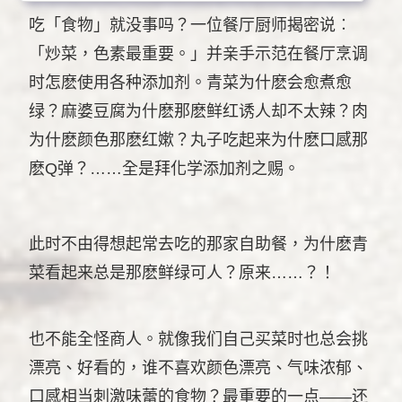
吃「食物」就没事吗？一位餐厅厨师揭密说︰
「炒菜，色素最重要。」并亲手示范在餐厅烹调
时怎麽使用各种添加剂。青菜为什麽会愈煮愈
绿？麻婆豆腐为什麽那麽鲜红诱人却不太辣？肉
为什麽颜色那麽红嫰？丸子吃起来为什麽口感那
麽Q弹？……全是拜化学添加剂之赐。
此时不由得想起常去吃的那家自助餐，为什麽青
菜看起来总是那麽鲜绿可人？原来……？！
也不能全怪商人。就像我们自己买菜时也总会挑
漂亮、好看的，谁不喜欢颜色漂亮、气味浓郁、
口感相当刺激味蕾的食物？最重要的一点——还