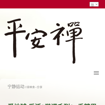
宁静运动
/
绿禅食--分享