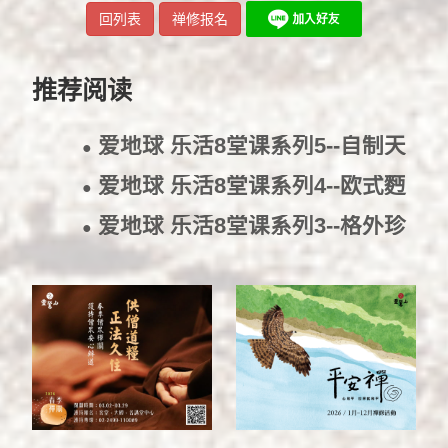
回列表
禅修报名
推荐阅读
爱地球 乐活8堂课系列5--自制天
●
然酱料
2017/3/1
爱地球 乐活8堂课系列4--欧式麪
●
包烘焙教学
2017/2/23
爱地球 乐活8堂课系列3--格外珍
●
惜小火锅——「格外品」认识运
用
2017/2/8