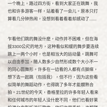
一个晚上，路过四方街，看到大家正在跳舞，我
也和许多游客一样，站着看了一会儿。原本只打
算看几分钟热闹，没想到看着看着却感动了......
乍看他们跳的舞没什麽，动作并不困难，但在海
拔3300公尺的地方，这种看似和缓的舞步要连续
跳上一两个小时，也是相当大的运动量。跳舞可
以自由参加，随人数多少自然形成数个大小不一
的同心圆舞形。许多在一边看的人都有点脚痒，
想下去一起跳（包括我），但不行，因为这些看
似简单的舞蹈动作，也得跳了多年才能嫺熟合
拍。21世纪的今天，香格里拉的许多年轻人看来
和任何城市的年轻人没什麽不同，他们也看好莱