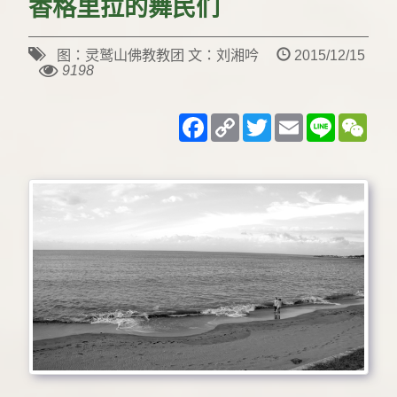
香格里拉的舞民们
图：灵鹫山佛教教团 文：刘湘吟
2015/12/15
9198
Facebook
Copy
Twitter
Email
Line
WeC
Link