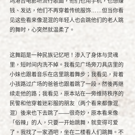
坞港台电影听流行歌曲，他们也用手机，也想赚
钱、发达，他们不再穿着传统服饰……但当你看
见这些看来像混混的年轻人也会跳他们的老人跳
的舞时，心突然就温柔了。
这舞蹈是一种民族记忆吧！渗入了身体与灵魂
里，短时间内洗不掉。我看见广场旁刀具店里的
小妹也跟着音乐在店里跳着舞步；我看见，背着
小孩路过广场的爸爸也跟着跳了一段，然後再继
续走他的路；我看见，原本站在一旁维持秩序的
民警和他穿着迷彩服的朋友（两个看来都像混
混）後来也下去跳了——很奇妙，原本看来像
「俗辣」的人，只要一开始跳舞，就变得可爱
了。我找了一家酒吧，坐在二楼看人们跳舞。不