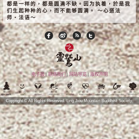
都是一样的，都是圆满不缺。因为执着，於是我
们生起种种的心，而不能够圆满。 ～心道法
师‧法语～
电子报
|
联络我们
|
网站导览
|
版权声明
Copyright © All Rights Reserved.
Ling Jiou Mountain Buddhist Society.