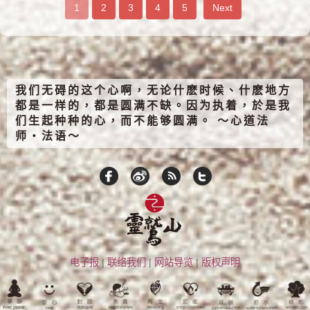
1
2
3
4
5
Next
我们无碍的这个心啊，无论什麽时候、什麽地方
都是一样的，都是圆满不缺。因为执着，於是我
们生起种种的心，而不能够圆满。 ～心道法
师‧法语～
电子报
|
联络我们
|
网站导览
|
版权声明