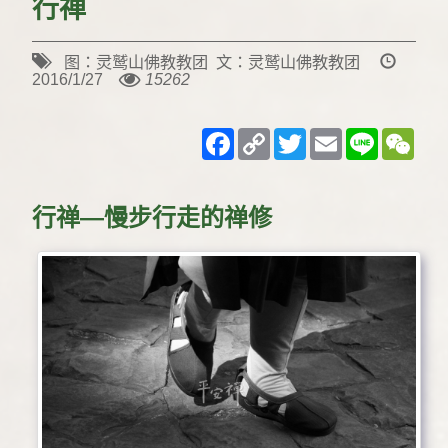
行禅
图：灵鹫山佛教教团 文：灵鹫山佛教教团
2016/1/27
15262
Facebook
Copy
Twitter
Email
Line
WeC
Link
行禅—慢步行走的禅修