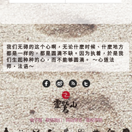
我们无碍的这个心啊，无论什麽时候、什麽地方
都是一样的，都是圆满不缺。因为执着，於是我
们生起种种的心，而不能够圆满。 ～心道法
师‧法语～
电子报
|
联络我们
|
网站导览
|
版权声明