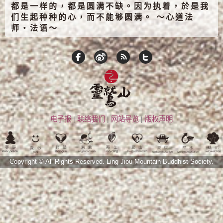
都是一样的，都是圆满不缺。因为执着，於是我
们生起种种的心，而不能够圆满。 ～心道法
师‧法语～
电子报
|
联络我们
|
网站导览
|
版权声明
Copyright © All Rights Reserved.
Ling Jiou Mountain Buddhist Society.