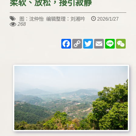
柔软、放松，接引寂静
图：沈仲怡 编辑整理：刘湘吟
2026/1/27
268
Facebook
Copy
Twitter
Email
Line
WeC
Link