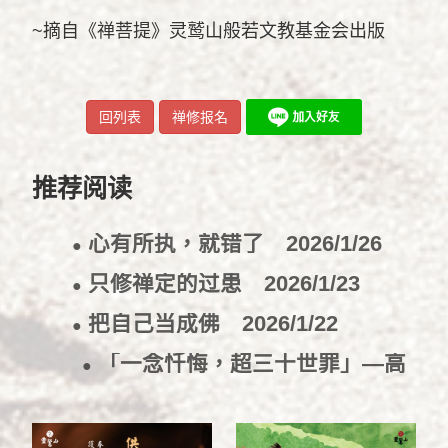
~摘自《禅菩提》灵鹫山般若文教基金会出版
回列表
禅修报名
推荐阅读
心有所执，就错了
2026/1/26
●
只修禅定的过患
2026/1/23
●
把自己当成佛
2026/1/22
●
「一念忏悔，超三十世罪」—高
●
峰原妙禅师的故事
2024/9/24