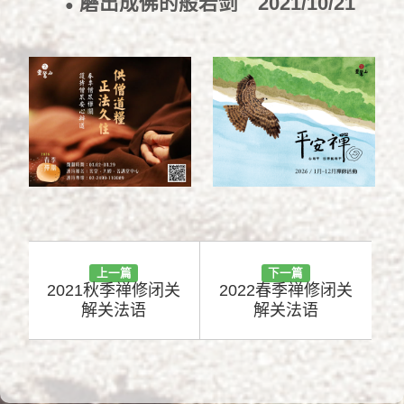
磨出成佛的般若剑
2021/10/21
●
上一篇
下一篇
2021秋季禅修闭关
2022春季禅修闭关
解关法语
解关法语