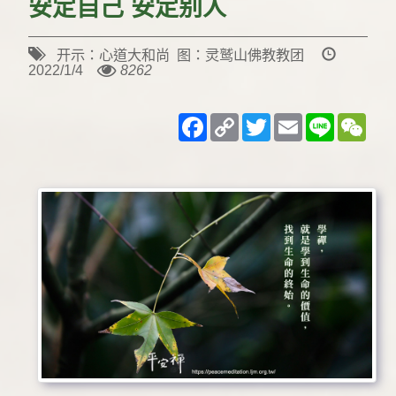
安定自己 安定别人
开示：心道大和尚 图：灵鹫山佛教教团
2022/1/4
8262
Facebook
Copy
Twitter
Email
Line
WeC
Link