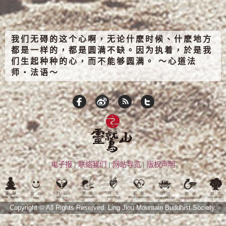
我们无碍的这个心啊，无论什麽时候、什麽地方
都是一样的，都是圆满不缺。因为执着，於是我
们生起种种的心，而不能够圆满。 ～心道法
师‧法语～
电子报
|
联络我们
|
网站导览
|
版权声明
Copyright © All Rights Reserved.
Ling Jiou Mountain Buddhist Society.