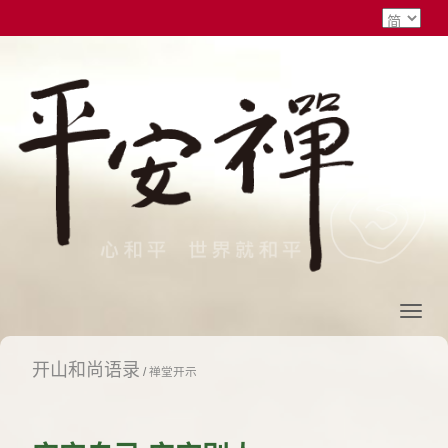
开山和尚语录
/
禅堂开示