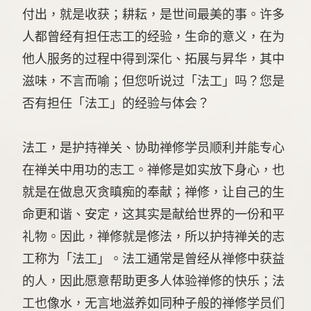
付出，就是收获；耕耘，是世间最美的事。许多
人都曾经有担任志工的经验，生命的意义，在为
他人服务的过程中得到深化、拓展与昇华，其中
滋味，不言而喻；但您听说过「法工」吗？您是
否有担任「法工」的经验与体会？
法工，是护持禅关、协助禅修学员顺利并能专心
在禅关中用功的志工。禅修是如实放下身心，也
就是在做息灭贪瞋痴的奉献；禅修，让自己的生
命更和谐、安定，这其实是献给世界的一份和平
礼物。因此，禅修就是修法，所以护持禅关的志
工称为「法工」。法工通常是曾经从禅修中获益
的人，因此愿意帮助更多人体验禅修的快乐；法
工也像水，无言地滋养如同种子般的禅修学员们