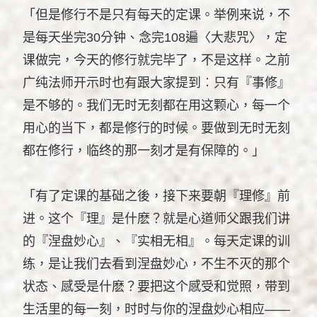
「但是修行不是只有每天的定课。举例来说，不
是每天坐完30分钟、念完108遍〈大悲咒〉，定
课做完，今天的修行就完毕了，不是这样。之前
广纯法师开示时也有跟大家提到︰只有『事修』
是不够的。我们无时无刻都在用这颗心，每一个
用心的当下，都是修行的时候。要做到无时无刻
都在修行，临终的那一刻才是有保障的。」
「有了定课的基础之後，接下来要朝『理修』前
进。这个『理』是什麽？就是心道师父跟我们讲
的『涅盘妙心』、『实相无相』。每天定课的训
练，是让我们去看到涅盘妙心，不生不灭的那个
状态、感受是什麽？要把这个感受和觉照，带到
生活里的每一刻，时时与你的涅盘妙心相应——