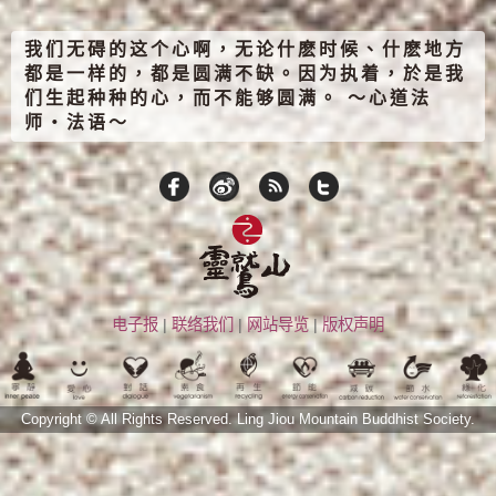
我们无碍的这个心啊，无论什麽时候、什麽地方
都是一样的，都是圆满不缺。因为执着，於是我
们生起种种的心，而不能够圆满。 ～心道法
师‧法语～
电子报
|
联络我们
|
网站导览
|
版权声明
Copyright © All Rights Reserved.
Ling Jiou Mountain Buddhist Society.