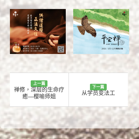
上一篇
下一篇
禅修，深层的生命疗
从学员变法工
癒—樱喻师姐