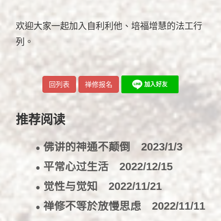
欢迎大家一起加入自利利他、培福增慧的法工行
列。
回列表
禅修报名
推荐阅读
佛讲的神通不颠倒
2023/1/3
●
平常心过生活
2022/12/15
●
觉性与觉知
2022/11/21
●
禅修不等於放慢思虑
2022/11/11
●