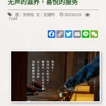
无声的滋养，喜悦的服务
图：沈仲怡 文：刘湘吟
2023/1/19
7144
Facebook
Copy
Twitter
Email
Line
WeC
Link