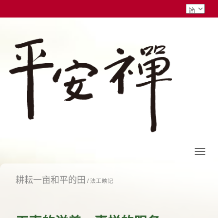
耕耘一亩和平的田
/
法工映记