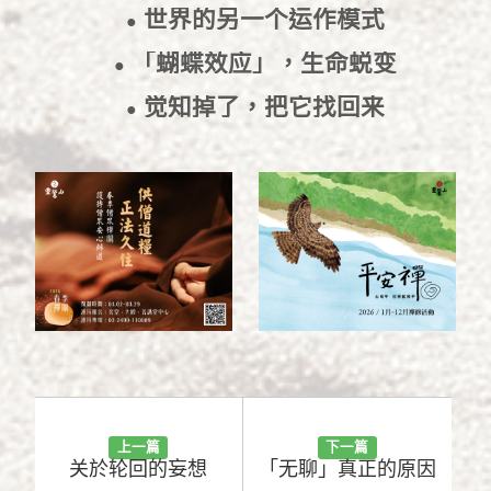
世界的另一个运作模式
●
2024/7/15
「蝴蝶效应」，生命蜕变
●
2024/7/9
觉知掉了，把它找回来
●
2024/6/24
上一篇
下一篇
关於轮回的妄想
「无聊」真正的原因