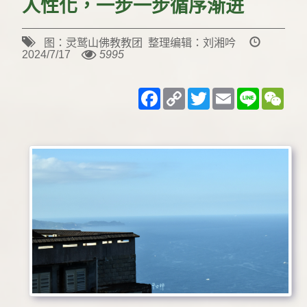
人性化，一步一步循序渐进
图：灵鹫山佛教教团 整理编辑：刘湘吟
2024/7/17
5995
Facebook
Copy
Twitter
Email
Line
WeC
Link