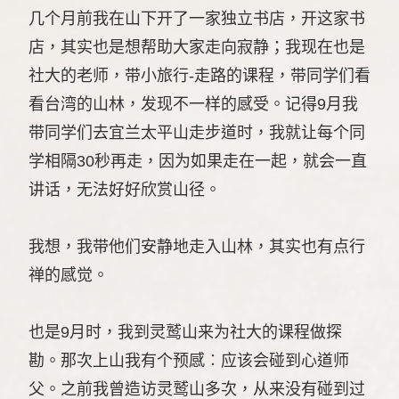
几个月前我在山下开了一家独立书店，开这家书
店，其实也是想帮助大家走向寂静；我现在也是
社大的老师，带小旅行-走路的课程，带同学们看
看台湾的山林，发现不一样的感受。记得9月我
带同学们去宜兰太平山走步道时，我就让每个同
学相隔30秒再走，因为如果走在一起，就会一直
讲话，无法好好欣赏山径。
我想，我带他们安静地走入山林，其实也有点行
禅的感觉。
也是9月时，我到灵鹫山来为社大的课程做探
勘。那次上山我有个预感︰应该会碰到心道师
父。之前我曾造访灵鹫山多次，从来没有碰到过