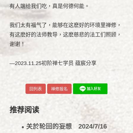
有人端给我们吃，真是何德何能。
我们太有福气了，能够在这麽好的环境里禅修，
有这麽好的法师教导，这麽慈悲的法工们照顾，
谢谢！
—2023.11.25初阶禅七学员 蕴宸分享
回列表
禅修报名
推荐阅读
关於轮回的妄想
2024/7/16
●