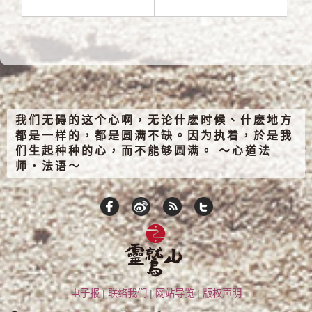
我们无碍的这个心啊，无论什麽时候、什麽地方
都是一样的，都是圆满不缺。因为执着，於是我
们生起种种的心，而不能够圆满。 ～心道法
师‧法语～
电子报
|
联络我们
|
网站导览
|
版权声明