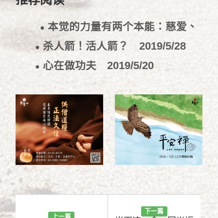
本觉的力量有两个本能：慈爱、
●
悲拔
2019/6/10
杀人箭！活人箭？
2019/5/28
●
心在做功夫
2019/5/20
●
下一篇
上一篇