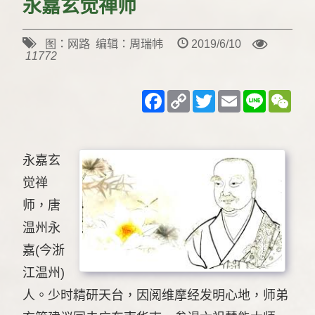
永嘉玄觉禅师
图：网路 编辑：周瑞帏
2019/6/10
11772
Facebook
Copy
Twitter
Email
Line
WeC
Link
永嘉玄
觉禅
师，唐
温州永
嘉(今浙
江温州)
人。少时精研天台，因阅维摩经发明心地，师弟