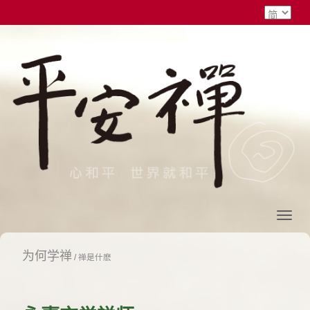
为何学禅
/
禅是什麽