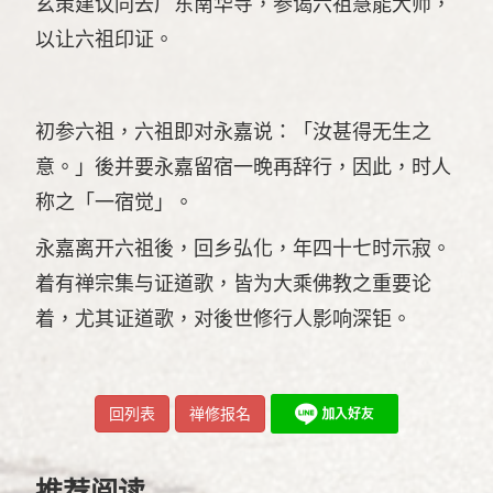
玄策建议同去广东南华寺，参谒六祖慧能大师，
以让六祖印证。
初参六祖，六祖即对永嘉说：「汝甚得无生之
意。」後并要永嘉留宿一晚再辞行，因此，时人
称之「一宿觉」。
永嘉离开六祖後，回乡弘化，年四十七时示寂。
着有禅宗集与证道歌，皆为大乘佛教之重要论
着，尤其证道歌，对後世修行人影响深钜。
回列表
禅修报名
推荐阅读