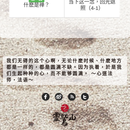
当下这一念，回光返
什麽是禅？
照（4-1）
我们无碍的这个心啊，无论什麽时候、什麽地方
都是一样的，都是圆满不缺。因为执着，於是我
们生起种种的心，而不能够圆满。 ～心道法
师‧法语～