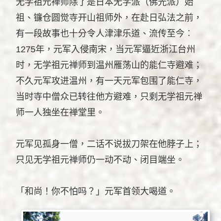
无学祖元禅师除了是日本无学派（佛光派）始
祖、镰仓圆觉寺开山祖师外，在赴日弘法之前，
有一段故事也十分令人津津乐道、流传至今︰
1275年，元军入侵南宋，当元军逼近浙江台州
时，无学祖元禅师到温州雁荡山的能仁寺避难；
不久元军攻进温州，有一天元军包围了能仁寺，
当时寺中僧众已转往他方避难，只剩无学祖元禅
师一人独坐在禅堂里。
元军见孤身一僧，二话不说拔刀架在他脖子上；
只见无学祖元禅师仍一动不动、闭目端坐。
「和尚！你不怕吗？」元军首领大喝道。