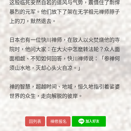
这股临死安然自若的道风与气势，震慑住了剽悍
暴烈的元军。他们放下了架在无学祖元禅师脖子
上的刀，默然退去。
日本也有一位快川禅师，在敌人以火焚烧他的寺
院时，他问大家：在大火中怎麽转法轮？众人面
面相觑、不知如何回答，快川禅师说：「参禅何
须山水地，灭却心头火自凉。」
禅的智慧，超越时间、地域，恒久地指引着娑婆
世界的众生，走向解脱的彼岸。
回列表
禅修报名