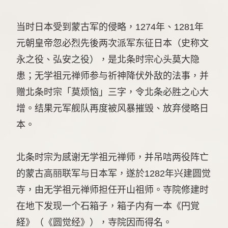
当时日本受到蒙古军的侵略，1274年、1281年
元朝皇帝忽必烈先後两次派军东征日本（史称文
永之役、弘安之役），是北条时宗心头莫大隐
患；无学祖元禅师参与祈神降伏外敌的法事，并
赠北条时宗「莫烦恼」三字，令北条必胜之心大
增。结果元军舰队再度被风暴摧毁、放弃侵略日
本。
北条时宗为感谢无学祖元禅师，并吊唁两役阵亡
的蒙古高丽联军与日本军，遂於1282年兴建圆觉
寺，由无学祖元禅师担任开山祖师。寺院修建时
在地下发现一个石箱子，箱子内有一本《円覚
経》（《圆觉经》），寺院因而得名。