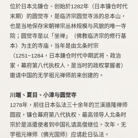
位於日本北鎌仓、创始於1282年（日本镰仓时代
末期）的圆觉寺，是临济宗圆觉寺派的总本山，
也是当地保存宋朝禅宗丛林规模与风貌的唯一寺
院；圆觉寺是以「坐禅」（佛教临济宗的修行基
本）为主的寺庙，当年是由北条时宗
（1251~1284，日本鎌仓时代中期武将、政治
家，幕府第八代执权人，是当时的政权掌握者）
邀请中国的无学祖元禅师前来创建的。
川端、夏目、小津与圆觉寺
1278年，前往日本弘法三十余年的兰溪道隆禅师
圆寂，镰仓幕府第八代执权、最高领导人北条时
宗於是派遣使者到中国礼请高僧继位。次年，无
学祖元禅师（佛光国师）应请赴日弘法。