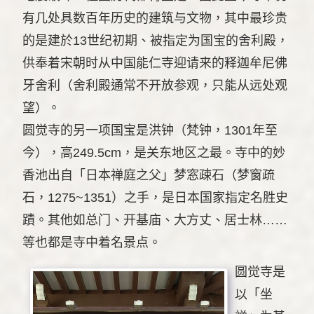
有几处具数百年历史的建筑与文物，其中最珍贵
的是建於13世纪初期、被指定为国宝的舍利殿，
供奉着宋朝时从中国能仁寺迎请来的释迦牟尼佛
牙舍利（舍利殿通常不开放参观，只能从远处观
望）。
圆觉寺的另一项国宝是洪钟（梵钟，1301年至
今），高249.5cm，是关东地区之最。寺中的妙
香池出自「日本禅庭之父」梦窓疎石（梦窗疏
石，1275~1351）之手，是日本国家指定名胜史
蹟。其他如总门、开基庙、大方丈、居士林……
等也都是寺中着名景点。
圆觉寺是
以「坐