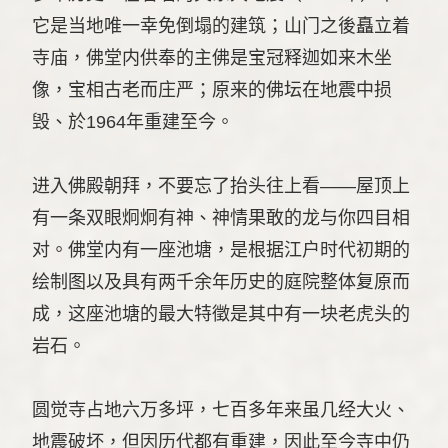
它是当地唯一幸免倒塌的建筑；山门之後矗立着
寺庙，佛堂内供奉的主佛是宝冠释迦如来木坐
像，宝相古老而庄严；原来的佛坛在地震中损
毁、於1964年重建至今。
进入佛殿朝拜，不要忘了抬头往上看——屋顶上
有一条双眼炯炯有神、神情果敢的龙与你四目相
对。佛堂内有一座池塘，是根据江户时代初期的
绘制图以及具有两千余年历史的庭院整体复原而
成，这座池塘的最大特徵是其中有一块老虎头的
岩石。
圆觉寺占地六万多坪，七百多年来虽几经大火、
地震破坏，但因历代都有重建，因此至今寺中仍