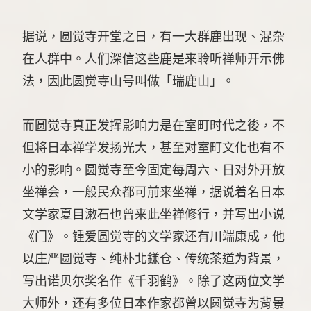
据说，圆觉寺开堂之日，有一大群鹿出现、混杂
在人群中。人们深信这些鹿是来聆听禅师开示佛
法，因此圆觉寺山号叫做「瑞鹿山」。
而圆觉寺真正发挥影响力是在室町时代之後，不
但将日本禅学发扬光大，甚至对室町文化也有不
小的影响。圆觉寺至今固定每周六、日对外开放
坐禅会，一般民众都可前来坐禅，据说着名日本
文学家夏目潄石也曾来此坐禅修行，并写出小说
《门》。锺爱圆觉寺的文学家还有川端康成，他
以庄严圆觉寺、纯朴北鎌仓、传统茶道为背景，
写出诺贝尔奖名作《千羽鹤》。除了这两位文学
大师外，还有多位日本作家都曾以圆觉寺为背景