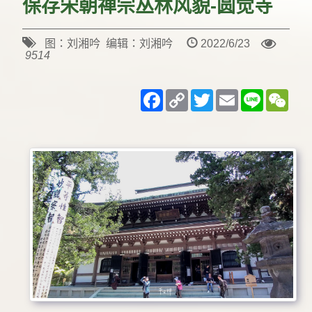
保存宋朝禅宗丛林风貌-圆觉寺
图：刘湘吟 编辑：刘湘吟
2022/6/23
9514
Facebook
Copy
Twitter
Email
Line
WeC
Link