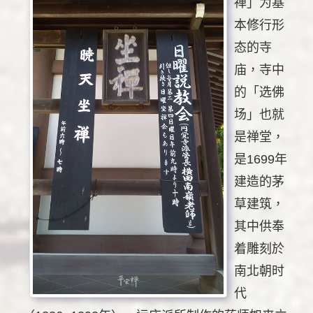
禅」为基
本修行形
态的寺
庙，寺中
的「选佛
场」也就
是禅堂，
是1699年
建造的茅
草建筑，
其中供奉
着雕刻於
南北朝时
代