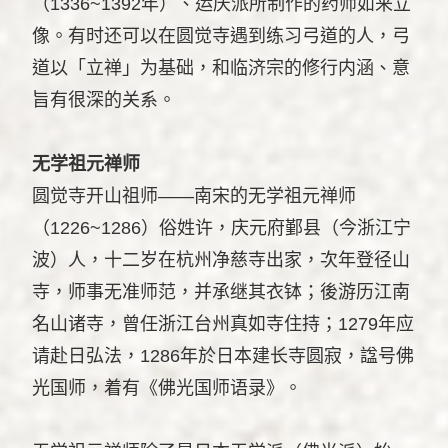
（1336~1392年）、运庆派所制作的药师如来立
像。有时还可以在圆觉寺遇到练习弓道的人，弓
道以「立禅」为基础，和临济宗的修行内涵、意
旨有很深的关系。
无学祖元禅师
圆觉寺开山祖师——南宋的无学祖元禅师
（1226~1286）俗姓许，庆元府鄞县（今浙江宁
波）人，十二岁在杭州净慈寺出家，次年登径山
寺，师事无准师范，并承继其衣钵；後游历江南
名山诸寺，曾任浙江台州真如寺住持；1279年应
请赴日弘法，1286年於日本建长寺圆寂，諡号佛
光国师，着有《佛光国师语录》。