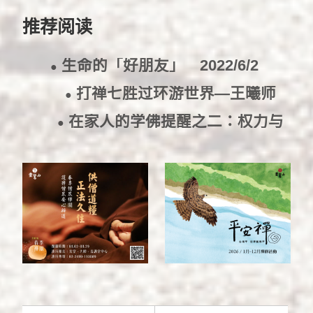
推荐阅读
生命的「好朋友」
2022/6/2
●
打禅七胜过环游世界—王曦师
●
姐
2022/4/18
在家人的学佛提醒之二：权力与
●
财富是出离的道友
2022/3/1