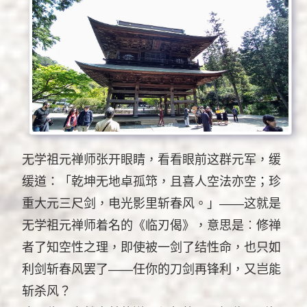
无学祖元禅师张开眼睛，看看眼前这群元军，缓
缓道：「乾坤无地卓孤筇，且喜人空法亦空；珍
重大元三尺剑，电光影里斩春风。」——这就是
无学祖元禅师着名的《临刃偈》，意思是︰修禅
者了知空性之理，即使被一剑了结性命，也只如
利剑斩春风罢了——任你的刀剑再锋利，又岂能
斩杀风？