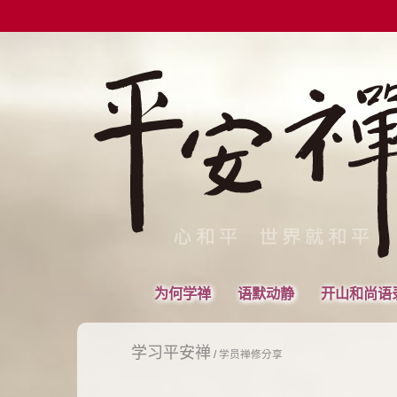
为何学禅
语默动静
开山和尚语
学习平安禅
/
学员禅修分享