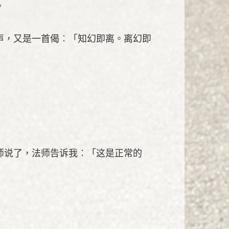
。
声，又是一首偈︰「知幻即离。离幻即
师说了，法师告诉我︰「这是正常的