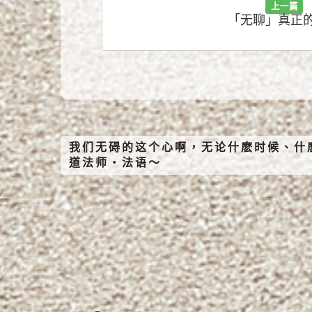
上一篇
「无聊」真正
我们无碍的这个心啊，无论什麽时候、什
道法师‧法语～