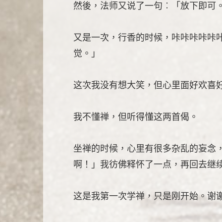
然後，法师又说了一句︰「放下即可
又是一次，行香的时候，咔咔咔咔咔
觉。」
这次我没有想大笑，但心里面好欢喜
我不懂禅，但听得懂这两首偈。
坐禅的时候，心里有很多杂乱的妄念
啊！」我彷佛释怀了一点，再回去继
这是我第一次学禅，只是刚开始。谢