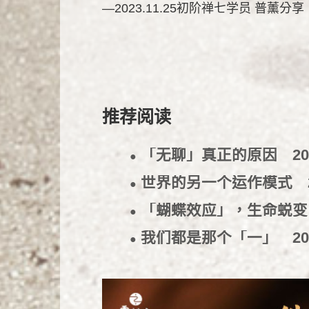
—2023.11.25初阶禅七学员 普薰分享
推荐阅读
「无聊」真正的原因
20
●
世界的另一个运作模式
●
「蝴蝶效应」，生命蜕
●
我们都是那个「一」
20
●