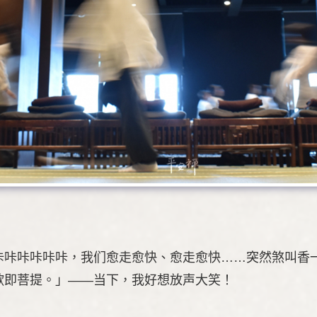
咔咔咔咔咔咔，我们愈走愈快、愈走愈快……突然煞叫香
歇即菩提。」——当下，我好想放声大笑！