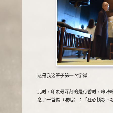
这是我这辈子第一次学禅。
此时，印象最深刻的是行香时，咔咔
念了一首偈（哽咽）︰「狂心顿歇。