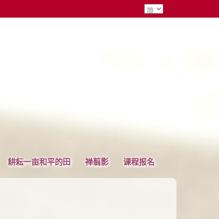
耕耘一亩和平的田
禅翦影
课程报名