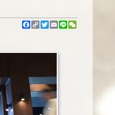
Facebook
Copy
Twitter
Email
Line
WeChat
Link