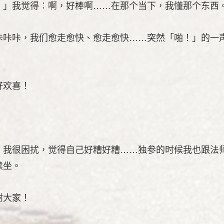
。」我觉得︰啊，好棒啊……在那个当下，我懂那个东西
咔咔咔，我们愈走愈快、愈走愈快……突然「啪！」的一
好欢喜！
，我很困扰，觉得自己好糟好糟……独参的时候我也跟法
续坐。
谢大家！