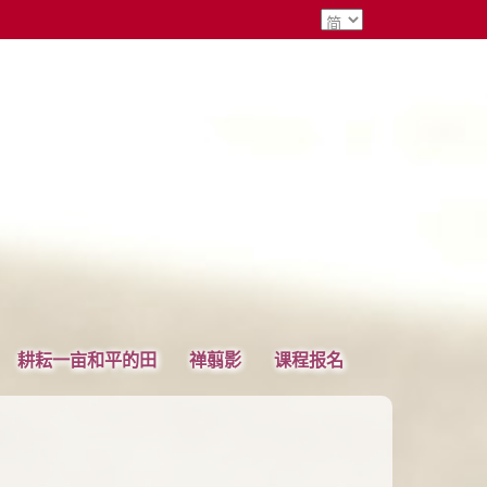
耕耘一亩和平的田
禅翦影
课程报名