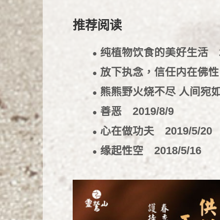
推荐阅读
纯植物饮食的美好生活
●
放下执念，信任内在佛
●
熊熊野火烧不尽 人间宛
●
善恶
2019/8/9
●
心在做功夫
2019/5/20
●
缘起性空
2018/5/16
●