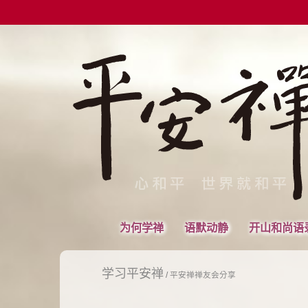
为何学禅
语默动静
开山和尚语
学习平安禅
/
平安禅禅友会分享