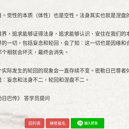
目。觉性的本质（体性）也是空性。法身其实也就是涅盘
境界，追求能够证得法身，追求能够认识、安住在我们的
界的一切，包括妄念和轮回，会了知︰这一切也是因缘和
那个相就会坏灭，最终会消失。
个实际发生的轮回的现象会一直存续不变。密勒日巴尊者
说︰妄念和法身不二，轮回和涅盘不二。
密勒日巴传》 答学员提问
回列表
禅修报名