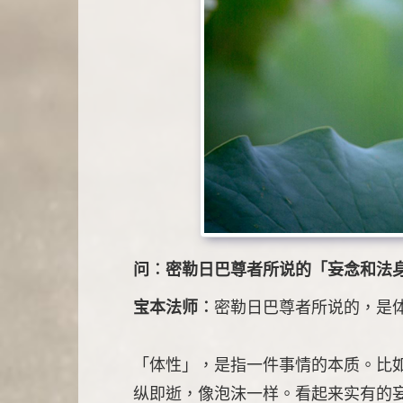
问︰密勒日巴尊者所说的「妄念和法
宝本法师︰
密勒日巴尊者所说的，是
「体性」，是指一件事情的本质。比
纵即逝，像泡沫一样。看起来实有的