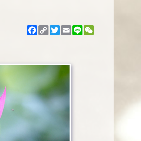
Facebook
Copy
Twitter
Email
Line
WeChat
Link