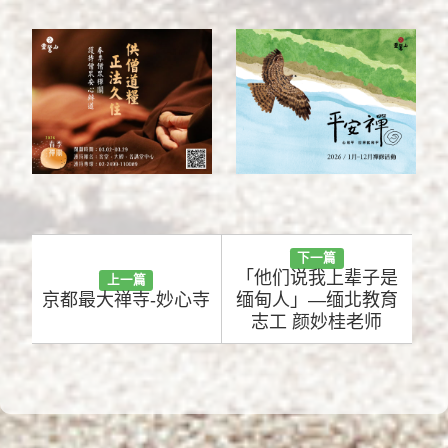
下一篇
「他们说我上辈子是
上一篇
京都最大禅寺-妙心寺
缅甸人」—缅北教育
志工 颜妙桂老师