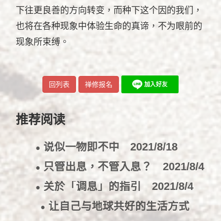
下往更良善的方向转变，而种下这个因的我们，
也将在各种现象中体验生命的真谛，不为眼前的
现象所束缚。
回列表
禅修报名
推荐阅读
说似一物即不中
2021/8/18
●
只管出息，不管入息？
2021/8/4
●
关於「调息」的指引
2021/8/4
●
让自己与地球共好的生活方式
●
2021/7/16