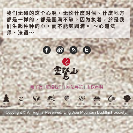
我们无碍的这个心啊，无论什麽时候、什麽地方
都是一样的，都是圆满不缺。因为执着，於是我
们生起种种的心，而不能够圆满。 ～心道法
师‧法语～
电子报
|
联络我们
|
网站导览
|
版权声明
Copyright © All Rights Reserved.
Ling Jiou Mountain Buddhist Society.