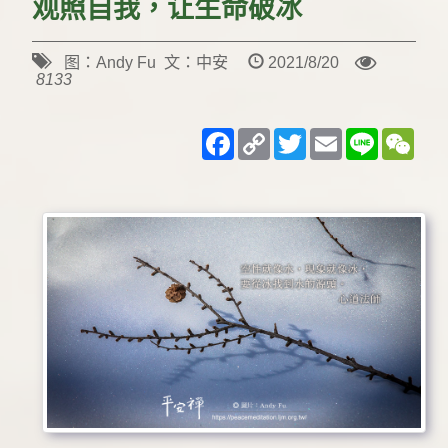
观照自我，让生命破冰
图：Andy Fu 文：中安
2021/8/20
8133
Facebook
Copy
Twitter
Email
Line
WeC
Link