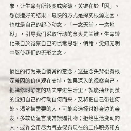
象，让生命有所转变或突破，关键在於「因」。
想创造好的结果，最快的方式是探究根源之因，
也就是自己的起心动念。「一念天堂，一念地
狱」，引导我们采取行动的念头是关键，生命转
化来自於觉察自己的惯常思想、情绪，觉知无明
中驱使我们的无形之念。
惯性的行为来自惯常的意念，这些念头背後有根
深蒂固的价值观在支持，如果深入的观察自己，
把禅修时静定的功夫带进生活里，就能抽丝剥茧
的觉知自己的行动自何而来，又将把自己带往何
处。渴望被需要的人，可能会选择讨好身边的亲
友，多软语温言或常馈赠礼物；拒绝生活变动的
人，或许会用尽力气去保有现在的工作职务和方