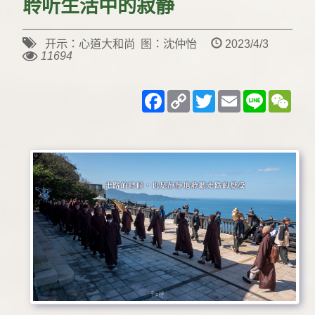
聆听生活中的寂静
开示：心道大和尚 图：沈仲怡
2023/4/3
11694
Facebook
Copy
Twitter
Email
Line
WeC
Link