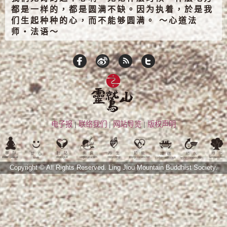
都是一样的，都是圆满不缺。因为执着，於是我
们生起种种的心，而不能够圆满。 ～心道法
师‧法语～
电子报
|
联络我们
|
网站导览
|
版权声明
Copyright © All Rights Reserved.
Ling Jiou Mountain Buddhist Society.