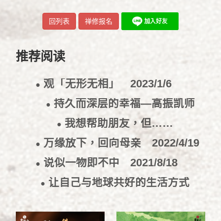
回列表
禅修报名
推荐阅读
观「无形无相」
2023/1/6
●
持久而深层的幸福—高振凯师
●
兄
2022/10/5
我想帮助朋友，但……
●
2022/9/15
万缘放下，回向母亲
2022/4/19
●
说似一物即不中
2021/8/18
●
让自己与地球共好的生活方式
●
2021/7/16