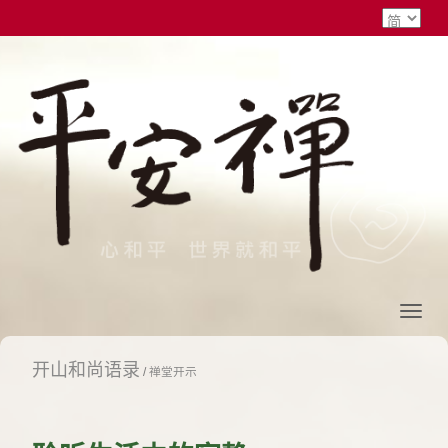
开山和尚语录
/
禅堂开示