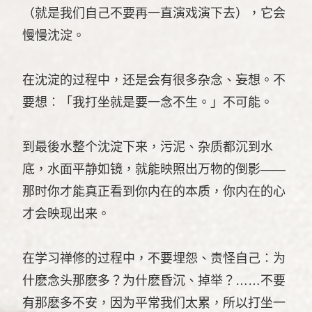
（就是我们自己不要再一直演戏演下去），它会
慢慢沈淀。
在沈淀的过程中，还是会有很多杂念、妄想。不
要想︰「我打坐就是要一念不生。」不可能。
到最後水整个沈淀下来，污泥、杂质都沉到水
底，水面平静如镜，就能映照出万物的倒影——
那时你才能真正看到你内在的本质，你内在的心
才会映现出来。
在学习禅修的过程中，不要埋怨、责怪自己︰为
什麽念头那麽多？为什麽昏沉、掉举？……不要
有那麽多不安，因为平常我们太累，所以打坐一