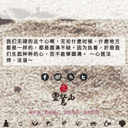
我们无碍的这个心啊，无论什麽时候、什麽地方
都是一样的，都是圆满不缺。因为执着，於是我
们生起种种的心，而不能够圆满。 ～心道法
师‧法语～
电子报
|
联络我们
|
网站导览
|
版权声明