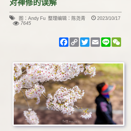
对禅修的误解
图：Andy Fu 整理编辑：陈尧青
2023/10/17
7645
Facebook
Copy
Twitter
Email
Line
WeC
Link