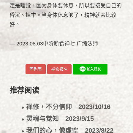
定是睡觉，因为身体要休息，所以要接受自己的
昏沉、掉举。当身体休息够了，精神就会比较
好。
— 2023.08.03中阶断食禅七 广纯法师
回列表
禅修报名
推荐阅读
禅修，不分信仰
2023/10/16
●
灵魂与觉知
2023/9/15
●
我们的心，像虚空
2023/8/22
●